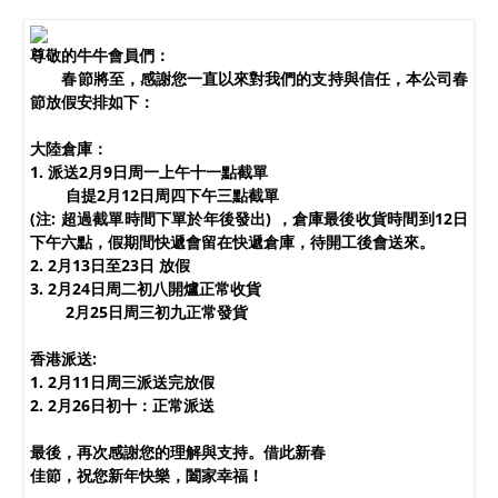
尊敬的牛牛會員們：
春節將至，感謝您一直以來對我們的支持與信任，本公司春
節放假安排如下：
大陸倉庫：
1. 派送2月9日周一上午十一點截單
春節放假通知
自提2月12日周四下午三點截單
(注: 超過截單時間下單於年後發出) ，倉庫最後收貨時間到12日
下午六點，假期間快遞會留在快遞倉庫，待開工後會送來。
2. 2月13日至23日 放假
3. 2月24日周二初八開爐正常收貨
2月25日周三初九正常發貨
香港派送:
1. 2月11日周三派送完放假
2. 2月26日初十：正常派送
最後，再次感謝您的理解與支持。借此新春
佳節，祝您新年快樂，闔家幸福！