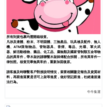
所有到貨包裹均需開箱核查。
凡涉及液體、粉末、不明固體、三無產品、玩具槍及配件、無人
機、ATM限制物品、管制器具、香煙、毒品、光碟、軍火武
器、鮮活動植物、藥品、化工品、腐蝕類及國家管制類五金等物
品的異常件，帶木架的請聯繫木架師傅配合拆開，所有異常件一
律拍照。核查完畢無異常的，重新加固復原。
請客服及時聯繫客戶對接說明情況，索要相關鑒定報告及資質材
料，再跟進落實是否可上架等進度，做好登記跟進，杜絕違規違
法行為。
牛牛集運