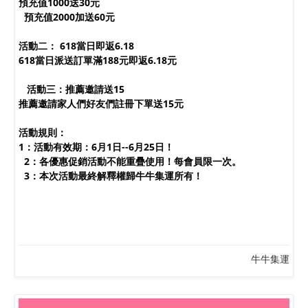
預充值1000送30元
預充值2000加送60元
活動二： 618當日即返6.18
618當日派送訂單滿188元即返6.18元
618活動
活動三：推薦邀請送15
推薦邀請家人們好友們註冊下單送15元
活動規則：
1：活動有效期：6月1日--6月25日！
2：各優惠促銷活動不能重疊使用！每會員限一次。
3：本次活動最終解釋權歸牛牛集運所有！
牛牛集運