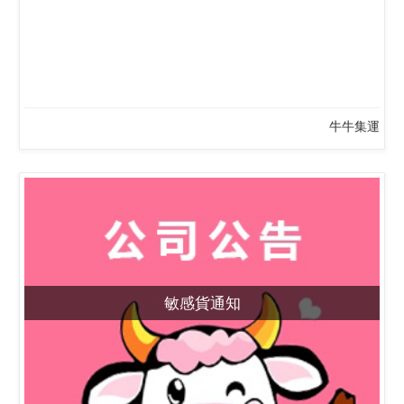
牛牛集運
敏感貨通知