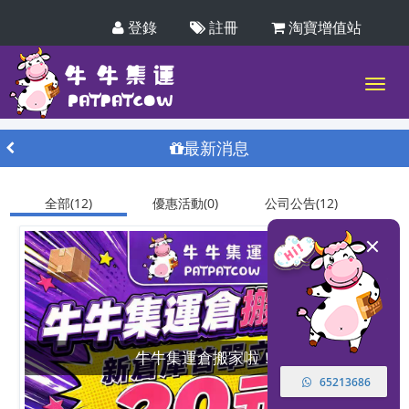
登錄
註冊
淘寶增值站
最新消息
全部(12)
優惠活動(0)
公司公告(12)
牛牛集運倉搬家啦！
65213686