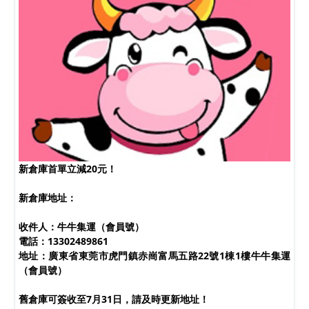
新倉庫首單立減20元！
新倉庫地址：
收件人：牛牛集運（會員號）
電話：13302489861
地址：廣東省東莞市虎門鎮赤崗富馬五路22號1棟1樓牛牛集運
（會員號）
舊倉庫可簽收至7月31日，請及時更新地址！