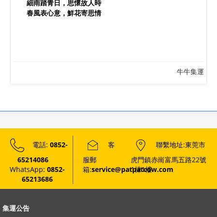
細雨踏青日，思懷故人時
春風表心意，鮮花寄思情
牛牛集運
電話:
0852-
客
聯繫地址:東莞市
65214086
服郵
虎門鎮赤崗富馬五路22號
WhatsApp:
0852-
箱:
service@patpatcow.com
1棟1樓
65213686
集運公告