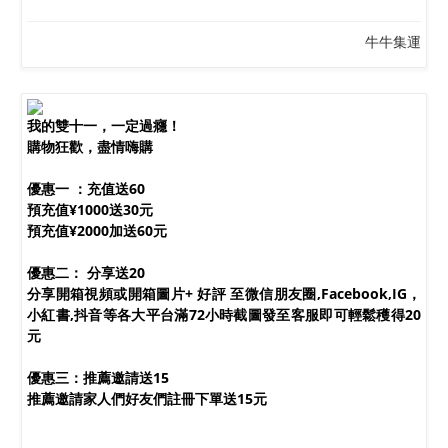
牛牛集運
我的雙十一，一定過癮！
購物狂歡，盡情嗨購
優惠一 ：充值送60
預充值¥1000送30元
預充值¥2000加送60元
双十一優惠活動
優惠二： 分享送20
分享開箱視頻或開箱圖片+ 好評 至微信朋友圈,Facebook,IG，
小紅書,抖音等各大平台滿72小時截圖發至客服即可輕鬆穫得20
元
優惠三：推薦邀請送15
推薦邀請家人們好友們註冊下單送15元